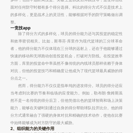
面对任何防守时都有多个得分选择。科比的得分方式不仅是技术上
的多样化，更是战术上的灵活性，能够根据对手的防守策略做出调
整。
一竞技app
除了得分方式的多样化，球员的得分能力还与其投篮的稳定性
和效率密切相关。比如，斯蒂芬·库里作为现代篮球的三分球革命
者，他的得分能力不仅体现在三分球的远射上，还在于他能够通过
快速的移动和无球跑动创造投篮机会，打破对方防线。在投篮效率
方面，库里的投篮命中率虽然不像传统的内线球员那样依赖于身体
对抗，但他的投篮技巧和精确度让他成为了现代篮球最具威胁的得
分点之一。
然而，得分能力不仅仅是指单纯的进攻得分。球员的得分还应
当考虑到比赛的节奏和临场的应变能力。例如，勒布朗·詹姆斯虽
然不是一名传统的得分后卫，但他凭借出色的篮球智商和场上决策
能力，能够在关键时刻通过自身的得分帮助球队拉开比分。他的得
分方式通常融合了强硬的身体对抗和精确的技术动作，使他在比赛
中始终能够成为对方防守的最大威胁。
2、组织能力的关键作用