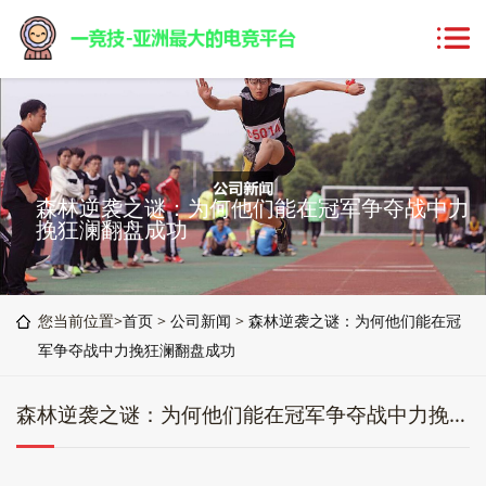
森林逆袭之谜：为何他们能在冠军争夺战中力
挽狂澜翻盘成功
您当前位置>
首页
>
公司新闻
>
森林逆袭之谜：为何他们能在冠
军争夺战中力挽狂澜翻盘成功
森林逆袭之谜：为何他们能在冠军争夺战中力挽狂澜翻盘成功