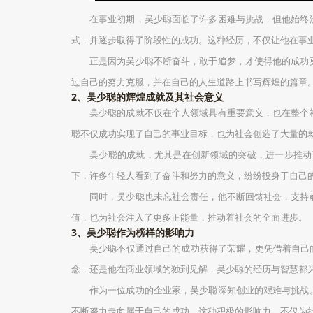
在事业初期，吴少聪面临了许多困难与挑战，但他始终
式，并逐步取得了阶段性的成功。这种经历，不仅让他在事
正是因为吴少聪不断奋斗，敢于追梦，才使得他的成功
过自己的努力克服，并在自己的人生道路上书写辉煌的篇章
2、吴少聪的辉煌成就及其社会意义
吴少聪的成就不仅在个人领域具有重要意义，也在整个
聪不仅成功实现了自己的事业目标，也为社会创造了大量的
吴少聪的成就，尤其是在创新领域的突破，进一步推动
下，许多年轻人看到了奋斗和努力的意义，纷纷投身于自己
同时，吴少聪也未忘社会责任，他不断回馈社会，支持
值，也为社会注入了更多正能量，推动着社会的全面进步。
3、吴少聪作为榜样的影响力
吴少聪不仅通过自己的成功获得了荣耀，更凭借着自己
念，还是他在商业领域的独到见解，吴少聪的经历与智慧都
作为一位成功的企业家，吴少聪深知创业的艰难与挑战
不断努力走向属于自己的成功。这种积极的影响力，不仅为