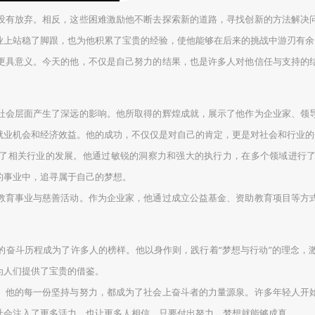
没有放弃。相反，这些困难激励他不断去探索新的道路，寻找创新的方法解决
业上站稳了脚跟，也为他积累了宝贵的经验，使他能够在后来的挑战中游刃有余
更具意义。今天的他，不仅是自己努力的结果，也是许多人对他信任与支持的
。
社会层面产生了深远的影响。他所取得的辉煌成就，展示了他作为企业家、领
就业机会和经济效益。他的成功，不仅仅是对自己的肯定，更是对社会和行业的
了相关行业的发展。他通过敏锐的洞察力和强大的执行力，在多个领域进行
的事业中，追寻属于自己的梦想。
教育事业与慈善活动。作为企业家，他通过成立公益基金、资助教育项目等方
的奋斗历程成为了许多人的榜样。他以身作则，践行着“梦想与行动”的理念，
为人们提供了宝贵的借鉴。
。他的每一份坚持与努力，都成为了社会上奋斗者的力量源泉。许多年轻人开
社会注入了更多活力，也让更多人相信，只要付出努力，梦想就能够成真。