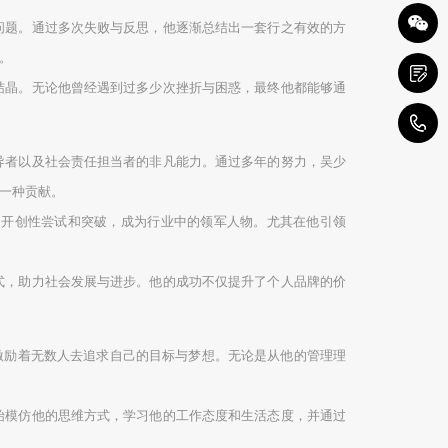
问题。通过多次失败与反思，他逐渐总结出一套行之有效的方
。
结晶。无论他曾经遇到过多少次挫折与困惑，最终他都能够通
1
导者以及社会责任担当者的非凡能力。通过多年的努力，吴少
一种贡献。
了开创性尝试和突破，成为行业中的领军人物。尤其在他引领
式，助力社会发展与进步。他的成功不仅提升了个人品牌的价
激励着无数人去追求自己的目标与梦想。无论是从他的管理理
始模仿他的思维方式，学习他的工作态度和生活态度，并通过