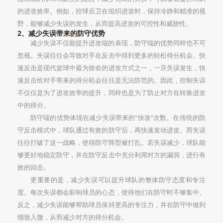
的进攻效率。例如，控球后卫在组织进攻时，保持冷静和精准的视
野，能够减少失误的发生，从而提高进攻的可控性和威胁性。
2、减少失误带来的防守优势
减少失误不仅能提升进攻端的表现，防守端的优势同样也不可
忽视。失误往往会导致对手在反击中得到更多的轻松得分机会。快
速反击是现代篮球中最为致命的进攻方式之一，一旦失误发生，快
速反击给对手带来的得分机会往往是无法防范的。因此，控制失误
不仅仅是为了进攻效率的提升，同样也是为了防止对方在转换进攻
中的得分。
防守端的优势体现在减少失误带来的“快攻”次数。在传统的防
守反击模式中，球队通过有效的防守后，再快速发动进攻。而失误
往往打破了这一战略，使得防守阵型被打乱。若失误减少，球队能
够更好地稳定防守，并在防守反击中充分利用对方的漏洞，进行有
效的回击。
更重要的是，减少失误可以提升球队的整体防守态度和专注
度。每次失误都会影响球员的心态，使得他们在防守时不够集中。
反之，减少失误能够帮助球员保持更高的专注力，并在防守中做到
细致入微，从而减少对方的得分机会。