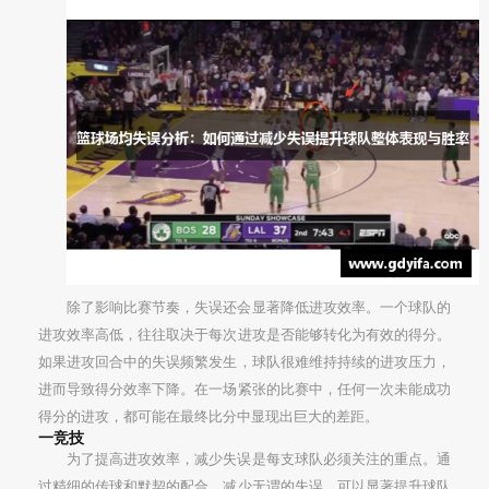
除了影响比赛节奏，失误还会显著降低进攻效率。一个球队的
进攻效率高低，往往取决于每次进攻是否能够转化为有效的得分。
如果进攻回合中的失误频繁发生，球队很难维持持续的进攻压力，
进而导致得分效率下降。在一场紧张的比赛中，任何一次未能成功
得分的进攻，都可能在最终比分中显现出巨大的差距。
一竞技
为了提高进攻效率，减少失误是每支球队必须关注的重点。通
过精细的传球和默契的配合，减少无谓的失误，可以显著提升球队