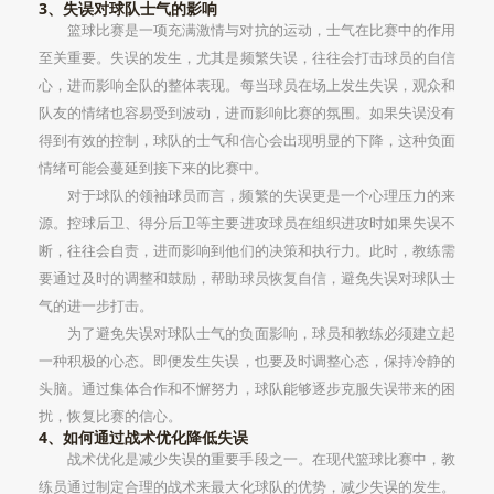
3、失误对球队士气的影响
篮球比赛是一项充满激情与对抗的运动，士气在比赛中的作用
至关重要。失误的发生，尤其是频繁失误，往往会打击球员的自信
心，进而影响全队的整体表现。每当球员在场上发生失误，观众和
队友的情绪也容易受到波动，进而影响比赛的氛围。如果失误没有
得到有效的控制，球队的士气和信心会出现明显的下降，这种负面
情绪可能会蔓延到接下来的比赛中。
对于球队的领袖球员而言，频繁的失误更是一个心理压力的来
源。控球后卫、得分后卫等主要进攻球员在组织进攻时如果失误不
断，往往会自责，进而影响到他们的决策和执行力。此时，教练需
要通过及时的调整和鼓励，帮助球员恢复自信，避免失误对球队士
气的进一步打击。
为了避免失误对球队士气的负面影响，球员和教练必须建立起
一种积极的心态。即便发生失误，也要及时调整心态，保持冷静的
头脑。通过集体合作和不懈努力，球队能够逐步克服失误带来的困
扰，恢复比赛的信心。
4、如何通过战术优化降低失误
战术优化是减少失误的重要手段之一。在现代篮球比赛中，教
练员通过制定合理的战术来最大化球队的优势，减少失误的发生。