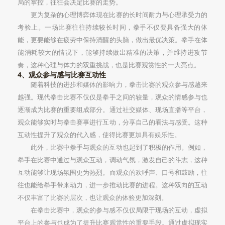
局的掌控，往往会决定比赛的走势。
更为复杂的心理博弈体现在比赛的长时间耐力与心理承受力的
考验上。一场比赛往往持续较长时间，拳手不仅要具备强大的体
能，更要能够在疲劳中保持清醒的头脑，做出最优决策。拳手在体
能消耗较大的情况下，能够持续做出精准的决策，并维持进攻节
奏，这种心理与体力的双重挑战，也是比赛观赏性的一大亮点。
4、观众参与感与比赛互动性
随着科技的进步和媒体的影响力，拳击比赛的观众参与感越来
越强。现代拳击比赛不仅仅是拳手之间的较量，观众的情感参与也
逐渐成为比赛的重要组成部分。通过社交媒体、现场直播等平台，
观众能够实时与拳击赛事进行互动，分享自己的看法与感受。这种
互动性提升了观众的代入感，使得比赛更加具有娱乐性。
此外，比赛中拳手与观众的互动也起到了积极的作用。例如，
拳手在比赛中通过与观众互动，调动气氛，激发自己的斗志，这种
互动能够让现场氛围更为热烈。而观众的欢呼声、口号和鼓励，往
往也能给拳手带来动力，进一步推动比赛的进程。这种双向的互动
不仅丰富了比赛的层次，也让观众的体验更加深刻。
在拳击比赛中，观众的参与感不仅仅局限于现场的互动，虚拟
平台上的参与也成为了提升比赛观赏性的重要手段。通过虚拟现实