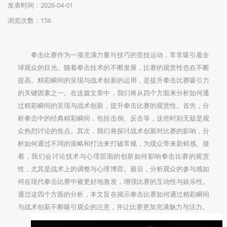
发表时间：2026-04-01
浏览次数：156
拳击比赛作为一项充满力量与技巧的竞技运动，常常吸引着全
球观众的目光。随着拳击技术的不断发展，比赛的观赏性也在不断
提高。精彩瞬间的呈现与战术创新的运用，是提升拳击比赛吸引力
的关键因素之一。在这篇文章中，我们将从四个方面来分析如何通
过精彩瞬间的呈现与战术创新，提升拳击比赛的观赏性。首先，分
析拳击中的经典精彩瞬间，包括击倒、反击等，这些时刻无疑是观
众热烈讨论的焦点。其次，我们将探讨战术创新对比赛的影响，分
析如何通过不同的策略和打法来打破常规，为观众带来新鲜感。接
着，我们会讨论技术与心理层面的创新如何影响拳击比赛的观赏
性，尤其是战术上的调整与心理博弈。最后，分析观众的参与感如
何在现代拳击比赛中被更好地激发，增强比赛的互动性与娱乐性。
通过这四个方面的分析，本文旨在揭示拳击比赛如何通过精彩瞬间
与战术创新不断吸引观众的注意，并让比赛更加充满魅力与活力。