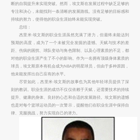
断的自我提升来实现突破。然而，埃文斯在发展过程中缺乏足够的
专注和决心，未能找到一条清晰的发展路线。没有足够的目标感和
持续的努力，使得他的职业生涯始终未能实现突破。
总结：
杰里米·埃文斯的职业生涯虽然充满了潜力，但最终未能达到
预期的高度，成为了一个未被完全发掘的遗憾。天赋与技术的差
距、伤病的困扰、球队变动与角色限制、以及心理素质的不足，都
对他的职业生涯产生了不小的影响。作为一名拥有顶级身体素质的
球员，埃文斯原本有机会成为NBA的明星球员，但由于多种原因，
他未能发挥出自己应有的水平。
尽管如此，杰里米·埃文斯的故事也为其他年轻球员提供了深
刻的教训。职业生涯的成功不仅仅依赖于天赋，还需要技术的持续
提升、健康的身体、良好的心态和合适的发展路径。埃文斯的遗憾
也是对每个篮球运动员的一次警示，提醒他们在职业生涯中保持自
律、克服挑战，努力实现自己的潜力。