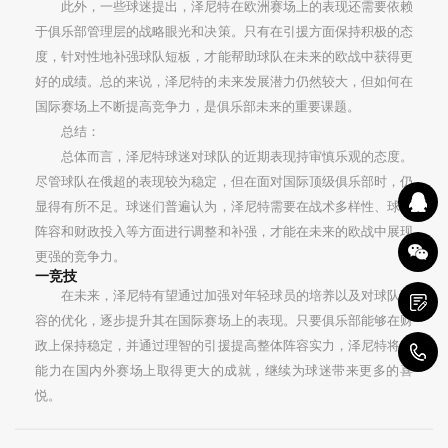
此外，一些球迷提出，泽尼特在欧洲赛场上的表现还需要依赖
于俱乐部管理层的战略眼光和决策。只有在引援方面保持积极的态
度，针对性地补强球队短板，才能帮助球队在未来的欧战中获得更
好的成绩。总的来说，泽尼特的未来发展潜力仍然较大，但如何在
国际赛场上不断提高竞争力，是俱乐部未来的重要课题。
总结：
总体而言，泽尼特球迷对球队的近期表现持审慎乐观的态度。
尽管球队在俄超的表现较为稳定，但在面对国际顶级俱乐部时，仍
显得有所不足。球迷们普遍认为，泽尼特需要在战术多样性、球员
阵容和财政投入等方面进行调整和补强，才能在未来的欧战中展现
更强的竞争力。
一竞技
在未来，泽尼特有望通过加强对年轻球员的培养以及对球队阵
容的优化，逐步提升其在国际赛场上的表现。只要俱乐部能够在财
政上保持稳定，并通过理智的引援提高整体阵容实力，泽尼特将有
1
能力在国内外赛场上取得更大的成就，继续为球迷带来更多的喜
悦。