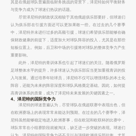
其是在俄超球队普遍面临财务挑战的背景下，泽尼特如何平衡财务
与竞争力成为了球迷们热议的话题。
尽管泽尼特的财政状况相较于其他俄超俱乐部要好，但球迷们
认为俱乐部在引援方面还可以更加果敢一些。在过去的几个赛季
中，泽尼特并未进行过多的高额引援，球迷们希望俱乐部能够在确
保财政健康的前提下，适度加大对球队阵容的投入，尤其是在那些
短板位置上。例如，后卫和中场的引援将对球队的整体竞争力产生
重要影响。
此外，泽尼特的青训体系也引起了球迷们的关注。随着俄罗斯
足球整体水平的提升，许多球迷认为俱乐部应当更加重视青训的投
入与发展。通过培养年轻球员，泽尼特不仅可以增强球队的本土化
阵容，还能为未来的阵容深度和球队风格奠定基础。因此，如何提
高青训体系的质量，成为了泽尼特未来发展的关键因素之一。
4、泽尼特的国际竞争力
泽尼特的球迷普遍认为，尽管球队在俄超联赛中表现出色，但
在欧洲赛场上的表现常常未能达到预期。在过去的几个赛季中，泽
尼特虽然能够稳定地进入欧洲赛事，但在欧冠和欧联杯的比赛中，
球队常常在小组赛阶段就被淘汰，缺乏进一步突破的表现。球迷们
认为，泽尼特的国际竞争力还不足以与顶级欧洲俱乐部抗衡，尤其