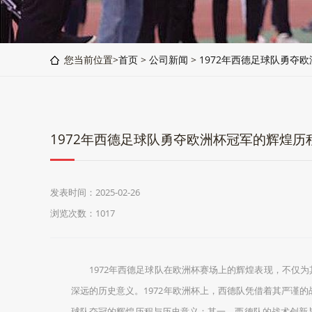
您当前位置>
首页
>
公司新闻
>
1972年西德足球队勇夺
1972年西德足球队勇夺欧洲杯冠军的辉煌历
发表时间：2025-02-26
浏览次数：1017
1972年西德足球队在欧洲杯赛场上的辉煌表现，不
深远的历史意义。1972年欧洲杯上，西德队凭借着其严谨
球队夺冠的辉煌历程与历史意义：其一，西德队的战术创新与