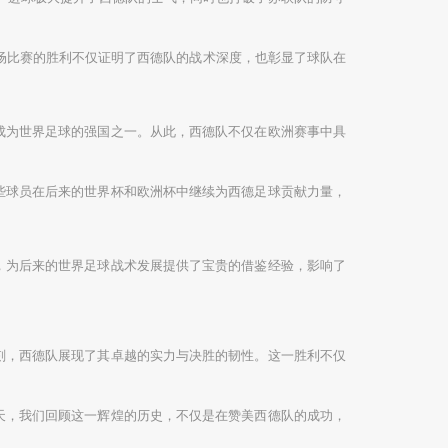
这场比赛的胜利不仅证明了西德队的战术深度，也彰显了球队在
球成为世界足球的强国之一。从此，西德队不仅在欧洲赛事中具
这些球员在后来的世界杯和欧洲杯中继续为西德足球贡献力量，
法，为后来的世界足球战术发展提供了宝贵的借鉴经验，影响了
时刻，西德队展现了其卓越的实力与决胜的韧性。这一胜利不仅
今天，我们回顾这一辉煌的历史，不仅是在赞美西德队的成功，