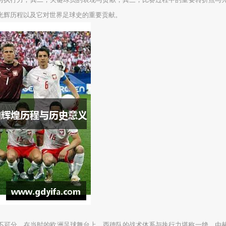
的光辉历程以及它对世界足球史的重要贡献。
密不可分。在当时的欧洲足球舞台上，西德队的战术体系与执行力堪称一绝。由