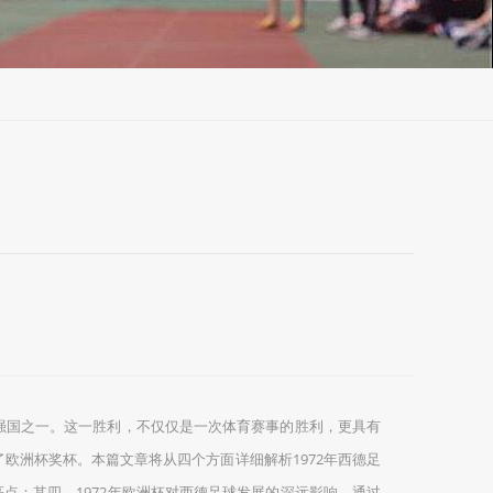
球强国之一。这一胜利，不仅仅是一次体育赛事的胜利，更具有
欧洲杯奖杯。本篇文章将从四个方面详细解析1972年西德足
点；其四，1972年欧洲杯对西德足球发展的深远影响。通过