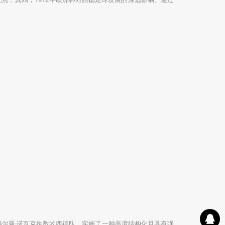
赫尔曼·诺瓦克执教的西德队，实施了一种高度结构化且具有强