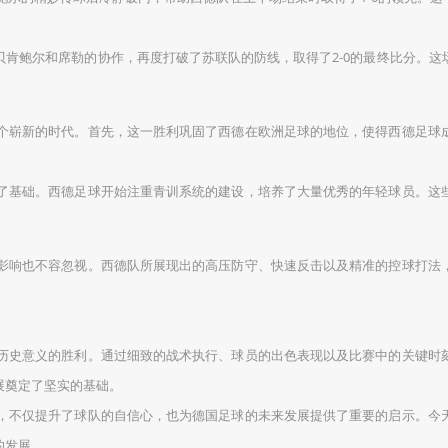
贝肯鲍尔和席勒的协作，再度打破了苏联队的防线，取得了2-0的最终比分。
了一个崭新的时代。首先，这一胜利巩固了西德在欧洲足球的地位，使得西德足
奠定了基础。西德足球开始注重青训系统的建设，培养了大量优秀的年轻球员。
术的影响也不容忽视。西德队所展现出的高压防守、快速反击以及精准的控球打
极具历史意义的胜利。通过细致的战术执行、球员的出色表现以及比赛中的关键
展奠定了坚实的基础。
大门，不仅提升了球队的自信心，也为德国足球的未来发展提供了重要的启示。
的发展。