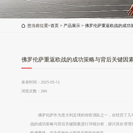
您当前位置>
首页
>
产品展示
>
佛罗伦萨重返欧战的成功
佛罗伦萨重返欧战的成功策略与背后关键因
发表时间：2025-05-12
浏览次数：284
佛罗伦萨作为意大利足球的传统强队之一，在经历了几
战的成功策略与背后关键因素进行详细分析，探讨其在管理
欧洲赛场，并为其他中小型俱乐部提供借鉴。