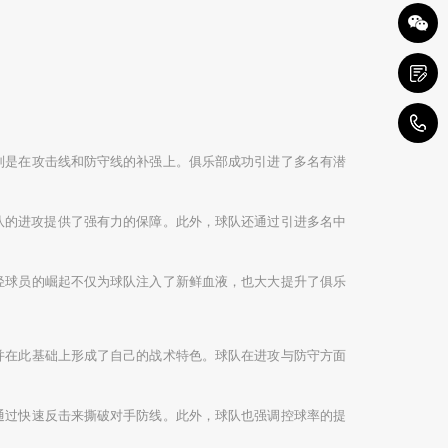
1
别是在攻击线和防守线的补强上。俱乐部成功引进了多名有潜
为球队的进攻提供了强有力的保障。此外，球队还通过引进多名中
轻球员的崛起不仅为球队注入了新鲜血液，也大大提升了俱乐
并在此基础上形成了自己的战术特色。球队在进攻与防守方面
通过快速反击来撕破对手防线。此外，球队也强调控球率的提