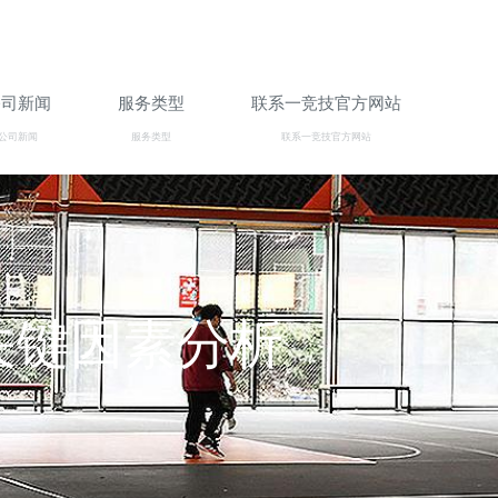
公司新闻
服务类型
联系一竞技官方网站
公司新闻
服务类型
联系一竞技官方网站
关键因素分析