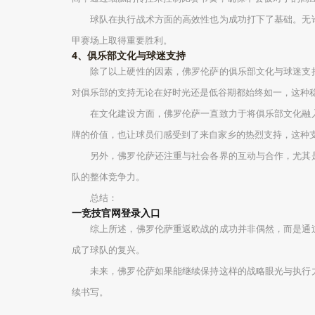
球队在执行战术方面的高效性也为成功打下了基础。无
甲赛场上取得重要胜利。
4、俱乐部文化与球迷支持
除了以上硬性的因素，佛罗伦萨的俱乐部文化与球迷支
对俱乐部的支持无论在好时光还是低谷期都始终如一，这种
在文化建设方面，佛罗伦萨一直致力于将俱乐部文化融
牌的价值，也让球员们感受到了来自家乡的热烈支持，这种
另外，佛罗伦萨还注重与社会各界的互动与合作，尤其
队的整体竞争力。
总结：
一竞技官网登录入口
综上所述，佛罗伦萨重返欧战的成功并非偶然，而是通
成了球队的复兴。
未来，佛罗伦萨如果能继续保持这样的战略眼光与执行
续书写。