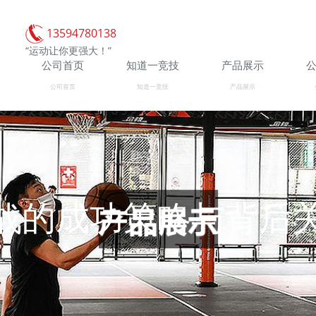
13594780138
“运动让你更强大！”
公司首页
知道一竞技
产品展示
公司首页
知道一竞技
产品展示
战的成功策略与背后