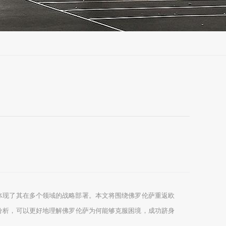
体现了其在多个领域的战略部署。本文将围绕佛罗伦萨重返欧
分析，可以更好地理解佛罗伦萨为何能够克服困境，成功跻身