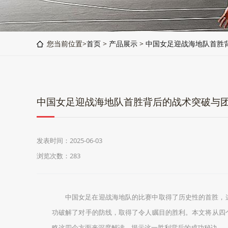
您当前位置>
首页
>
产品展示
>
中国女足迎战海地队首胜
中国女足迎战海地队首胜背后的战术突破与
发表时间：2025-06-03
浏览次数：283
中国女足在迎战海地队的比赛中取得了历史性的首胜，
功破解了对手的防线，取得了令人瞩目的胜利。本文将从四
略这四个方面来深度解读，揭示这一胜利背后的成功秘诀。