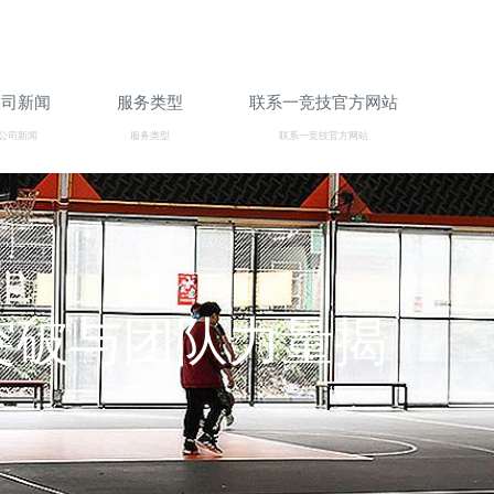
公司新闻
服务类型
联系一竞技官方网站
公司新闻
服务类型
联系一竞技官方网站
突破与团队力量揭