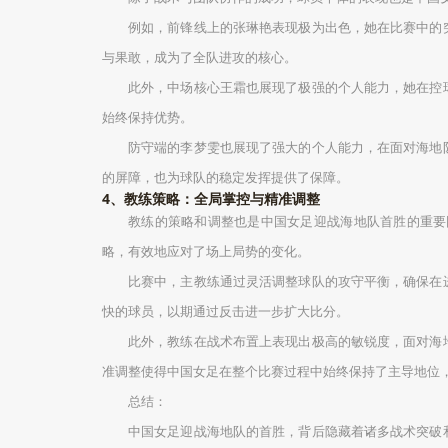
例如，前锋线上的张琳艳表现极为出色，她在比赛中的
与果敢，成为了全队进攻的核心。
此外，中场核心王霜也展现了极强的个人能力，她在控
始终保持优势。
防守端的李梦雯也展现了强大的个人能力，在面对海地
的屏障，也为球队的稳定发挥提供了保障。
4、教练策略：全局掌控与精准调整
教练的策略和调整也是中国女足迎战海地队首胜的重要
略，有效地应对了场上局势的变化。
比赛中，主教练通过灵活调整球队的攻守平衡，确保在
快的球员，以期通过反击进一步扩大比分。
此外，教练在战术布置上表现出极高的敏锐度，面对海
准调整使得中国女足在整个比赛过程中始终保持了主导地位
总结：
中国女足迎战海地队的首胜，背后隐藏着诸多战术突破