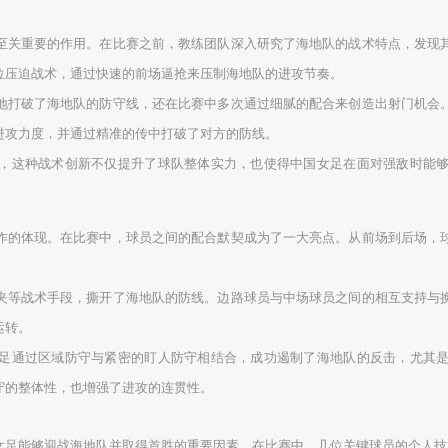
至关重要的作用。在比赛之前，教练团队深入研究了海地队的战术特点，发现
位压迫战术，通过快速的前场逼抢来压制海地队的进攻节奏。
地打破了海地队的防守线，还在比赛中多次通过细腻的配合来创造出射门机会
进攻力度，并通过精准的传中打破了对方的防线。
，这种战术创新不仅提升了球队整体实力，也使得中国女足在面对强敌时能
作的体现。在比赛中，球员之间的配合默契成为了一大亮点。从前场到后场，
。
夹等战术手段，撕开了海地队的防线。边路球员与中场球员之间的相互支持与
运转。
足通过区域防守与紧密的盯人防守相结合，成功遏制了海地队的反击，尤其
守的整体性，也增强了进攻的连贯性。
女足能够迎战海地队并取得首胜的重要因素。在比赛中，几位关键球员的个人技