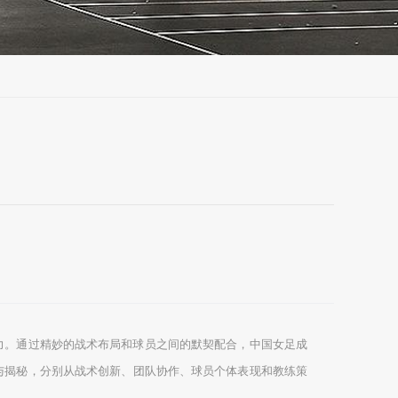
力。通过精妙的战术布局和球员之间的默契配合，中国女足成
与揭秘，分别从战术创新、团队协作、球员个体表现和教练策