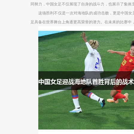
同努力，中国女足不仅展现了自身的战斗力，也展示了集体
这场胜利不仅是一次对海地队的成功击败，更是中国女
足具备在世界舞台上角逐更高荣誉的潜力。在未来的比赛中