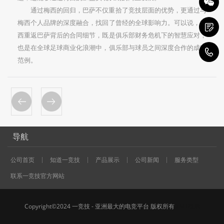
通过梅西的回归，巴萨不仅重拾了竞技层面的优势，更通过与
梅西个人品牌的深度融合，找回了曾经的全球影响力。可以说，梅
西重返巴萨背后的合同细节，既是俱乐部财务危机下的智慧应对，
也是在全球足球商业化浪潮中，俱乐部与球员之间深度合作的成功
1
范例。
导航
公司首页
知道一竞技
产品展示
公司新闻
服务类型
联系一竞技官方网站
Copyright©2024 一竞技 - 亚洲最大的电竞平台 版权所有
XML地图