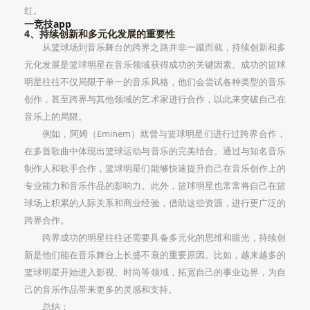
红。
一竞技app
4、持续创新和多元化发展的重要性
从篮球场到音乐舞台的跨界之路并非一蹴而就，持续创新和多
元化发展是篮球明星在音乐领域获得成功的关键因素。成功的篮球
明星往往不仅局限于单一的音乐风格，他们会尝试各种类型的音乐
创作，甚至跨界与其他领域的艺术家进行合作，以此来突破自己在
音乐上的局限。
例如，阿姆（Eminem）就曾与篮球明星们进行过跨界合作，
在多首歌曲中体现出篮球运动与音乐的完美结合。通过与知名音乐
制作人和歌手合作，篮球明星们能够快速提升自己在音乐创作上的
专业能力和音乐作品的影响力。此外，篮球明星也常常将自己在篮
球场上积累的人际关系和商业经验，借助这些资源，进行更广泛的
跨界合作。
跨界成功的明星往往还需要具备多元化的思维和眼光，持续创
新是他们能在音乐舞台上长盛不衰的重要原因。比如，越来越多的
篮球明星开始进入影视、时尚等领域，拓宽自己的事业边界，为自
己的音乐作品带来更多的灵感和支持。
总结：