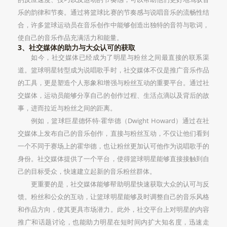
乐的韵律和节奏。通过将篮球比赛的节奏感与说唱音乐的流畅性结
合，许多篮球运动员在音乐创作中能够创造出独特的音符与歌词，
使自己的音乐作品充满活力和能量。
3、社交媒体的助力与大众认可的获取
如今，社交媒体已经成为了明星与粉丝之间最直接的联系渠
道。篮球明星转型成为说唱歌手时，社交媒体不仅是推广音乐作品
的工具，更是塑造个人形象和增强与粉丝互动的重要平台。通过社
交媒体，运动员能够分享自己的创作过程、生活点滴以及背后的故
事，进而拉近与粉丝之间的距离。
例如，篮球巨星德怀特·霍华德（Dwight Howard）通过在社
交媒体上发布自己的音乐创作，直接与粉丝互动，不仅让他们看到
一个不同于赛场上的霍华德，也让粉丝更加认可他作为说唱歌手的
身份。社交媒体提供了一个平台，使得篮球明星能够直接接触到自
己的目标受众，快速建立起新的音乐粉丝群体。
更重要的是，社交媒体能够帮助明星快速获取大众的认可与反
馈。粉丝和公众的互动，让篮球明星能够及时调整自己的音乐风格
和作品方向，使其更具市场潜力。此外，社交平台上对明星的内容
推广和话题讨论，也能助力明星在短时间内扩大知名度，迅速走