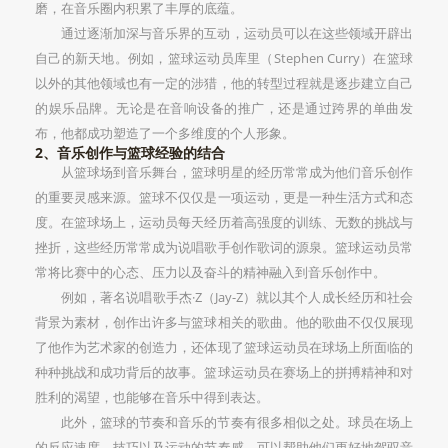
磨，在音乐圈内积累了丰厚的底蕴。
通过逐渐加深与音乐界的互动，运动员可以在这些领域开辟出
自己的新天地。例如，篮球运动员库里（Stephen Curry）在篮球
以外的其他领域也有一定的涉猎，他的转型过程就是逐步建立自己
的娱乐品牌。无论是在音响设备的推广，还是通过跨界的单曲发
布，他都成功塑造了一个多维度的个人形象。
2、音乐创作与篮球经验的结合
从篮球场到音乐舞台，篮球明星的经历常常成为他们音乐创作
的重要灵感来源。篮球不仅仅是一项运动，更是一种生活方式和态
度。在篮球场上，运动员每天经历着高强度的训练、无数的挑战与
挫折，这些经历常常成为说唱歌手创作歌词的源泉。篮球运动员常
常将比赛中的心态、压力以及奋斗的精神融入到音乐创作中。
例如，著名说唱歌手杰·Z（Jay-Z）就以其个人成长经历和社会
背景为素材，创作出许多与篮球相关的歌曲。他的歌曲不仅仅展现
了他作为艺术家的创造力，还体现了篮球运动员在球场上所面临的
种种挑战和成功背后的故事。篮球运动员在赛场上的拼搏精神和对
胜利的渴望，也能够在音乐中得到表达。
此外，篮球的节奏和音乐的节奏有很多相似之处。球员在场上
的反应速度、技巧以及运动的节奏感，可以帮助他们更好地驾驭音