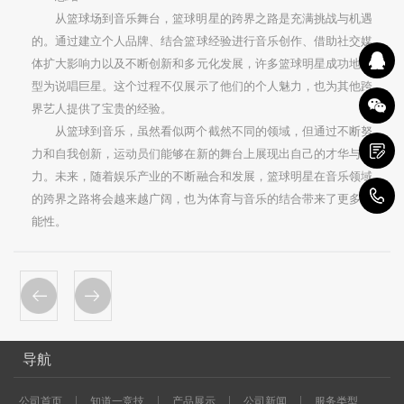
从篮球场到音乐舞台，篮球明星的跨界之路是充满挑战与机遇
的。通过建立个人品牌、结合篮球经验进行音乐创作、借助社交媒
体扩大影响力以及不断创新和多元化发展，许多篮球明星成功地转
型为说唱巨星。这个过程不仅展示了他们的个人魅力，也为其他跨
界艺人提供了宝贵的经验。
从篮球到音乐，虽然看似两个截然不同的领域，但通过不断努
力和自我创新，运动员们能够在新的舞台上展现出自己的才华与潜
力。未来，随着娱乐产业的不断融合和发展，篮球明星在音乐领域
1
的跨界之路将会越来越广阔，也为体育与音乐的结合带来了更多可
能性。
导航
公司首页
知道一竞技
产品展示
公司新闻
服务类型