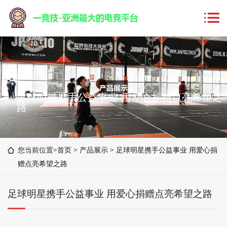
足球明星携手公益事业 用爱心捐赠点亮希望之
路
您当前位置>
首页
>
产品展示
>
足球明星携手公益事业 用爱心捐
赠点亮希望之路
足球明星携手公益事业 用爱心捐赠点亮希望之路