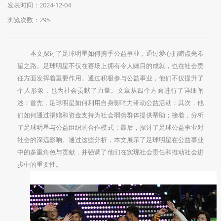
发表时间：2024-12-04
浏览次数：295
本文探讨了足球明星如何携手公益事业，通过爱心捐赠点亮希
望之路。足球明星不仅在赛场上拥有令人瞩目的成就，也在社会责
任方面发挥着重要作用。通过积极参与公益事业，他们不仅提升了
个人形象，也为社会贡献了力量。文章从四个方面进行了详细阐
述：首先，足球明星如何利用自身影响力带动公益活动；其次，他
们如何通过捐赠和资金支持为社会弱势群体提供帮助；接着，分析
了足球明星与公益组织的合作模式；最后，探讨了足球公益事业对
社会的深远影响。通过这些分析，本文展示了足球明星在公益事业
中的多重角色与贡献，并强调了他们在实现社会责任和推动社会进
步中的重要性。