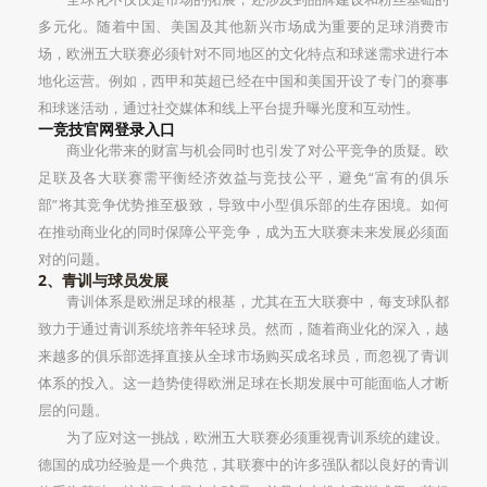
多元化。随着中国、美国及其他新兴市场成为重要的足球消费市
场，欧洲五大联赛必须针对不同地区的文化特点和球迷需求进行本
地化运营。例如，西甲和英超已经在中国和美国开设了专门的赛事
和球迷活动，通过社交媒体和线上平台提升曝光度和互动性。
一竞技官网登录入口
商业化带来的财富与机会同时也引发了对公平竞争的质疑。欧
足联及各大联赛需平衡经济效益与竞技公平，避免“富有的俱乐
部”将其竞争优势推至极致，导致中小型俱乐部的生存困境。如何
在推动商业化的同时保障公平竞争，成为五大联赛未来发展必须面
对的问题。
2、青训与球员发展
青训体系是欧洲足球的根基，尤其在五大联赛中，每支球队都
致力于通过青训系统培养年轻球员。然而，随着商业化的深入，越
来越多的俱乐部选择直接从全球市场购买成名球员，而忽视了青训
体系的投入。这一趋势使得欧洲足球在长期发展中可能面临人才断
层的问题。
为了应对这一挑战，欧洲五大联赛必须重视青训系统的建设。
德国的成功经验是一个典范，其联赛中的许多强队都以良好的青训