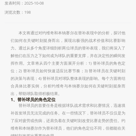
发表时间：2025-10-08
浏览次数：198
本文将通过对约维奇和本纳赛尔在替补表现中的分析，探讨他
们如何在关键时刻挺身而出，展现出极强的战术价值和比赛影响
力。通过从多个角度详细剖析两位球员的替补表现，我们将深入了
解他们在压力之下如何成为球队的重要支撑，并在决定性的瞬间发
挥作用。文章将从四个主要方面展开分析：1) 替补球员的角色定
位；2) 替补球员如何快速适应比赛节奏；3) 替补球员在关键时刻
的决策与表现；4) 替补球员对球队整体表现的影响。每个方面将结
合具体比赛实例，分析约维奇与本纳赛尔如何在关键时刻挺身而
出，帮助球队取得积极结果。
1、替补球员的角色定位
替补球员的首要任务是根据球队战术需求和比赛情况，迅速填
补首发球员无法完成的任务。在一些情况下，替补球员不仅仅是为
了应对疲劳或伤病，还肩负着在关键时刻改变比赛走势的责任。约
维奇和本纳赛尔作为替补球员，他们的角色定位不同，但都能在关
键时刻发挥出重要的作用。