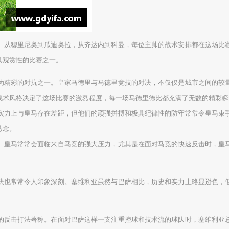
。从穆里尼奥到瓜迪奥拉，从齐达内到科曼，每位主帅的战术安排都在这场比
具观赏性的比赛之一。
为精彩的对抗之一。皇家马德里与马德里竞技的对决，不仅仅是城市之间的较
战术风格决定了这场比赛的激烈程度，每一场马德里德比都充满了无数的精彩瞬
实力上与皇马存在差距，但他们的顽强拼搏和极具纪律性的防守常常令皇马束
悬念。
。皇马常常会面临来自马竞的强大压力，尤其是在面对马竞的快速反击时，皇
决也常常令人印象深刻。塞维利亚虽然与巴萨相比，历史和实力上略显逊色，
的反击打法著称。在面对巴萨这样一支注重控球和技术流的球队时，塞维利亚