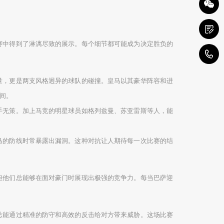
赛中得到了淋漓尽致的展示。每个细节都可能成为决定胜负的
1
量，更是两支风格迥异的球队的碰撞。皇马以其豪华阵容和进
间。
手无策。加上马竞的明星球员如格列兹曼、苏亚雷斯等人，能
马的防线时常暴露出漏洞。这种对抗让人期待每一次比赛的结
但他们总能够在面对豪门时展现出极强的竞争力。每当巴萨迎
总能通过精准的防守和高效的反击给对方带来威胁。这场比赛