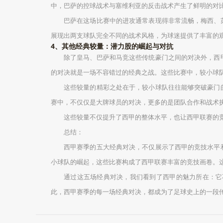
中，巴萨的控球战术与塞维利亚的反击战术产生了鲜明的对
巴萨在这场比赛中的进攻通常表现得非常流畅，梅西、
展现出两支球队完全不同的战术风格，为球迷提供了丰富的
4、其他经典较量：潜力股的崛起与对抗
除了皇马、巴萨和马竞这些传统豪门之间的对决外，西
的对决就是一场不容错过的经典之战。这些比赛中，较小球
这些较量的精彩之处在于，较小球队往往能够突破豪门
赛中，不仅仅是大牌球员的对决，更多的是团队合作和战术
这些较量不仅提升了西甲的整体水平，也让西甲联赛的
总结：
西甲赛季的五大经典对决，不仅展示了西甲的竞技水平
小球队的崛起，这些比赛构成了西甲联赛丰富的竞技画卷。
通过这五场经典对决，我们看到了西甲的魅力所在：它
此，西甲赛季的每一场经典对决，都成为了足球史上的一段