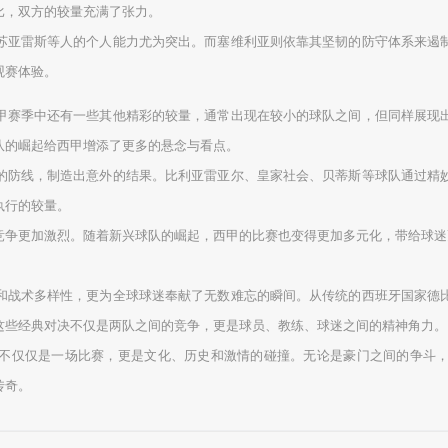
比，双方的较量充满了张力。
苏亚雷斯等人的个人能力尤为突出。而塞维利亚则依靠其坚韧的防守体系来遏
观赛体验。
甲赛季中还有一些其他精彩的较量，通常出现在较小的球队之间，但同样展现
队的崛起给西甲增添了更多的悬念与看点。
的防线，制造出意外的结果。比利亚雷亚尔、皇家社会、贝蒂斯等球队通过精
执行的较量。
竞争更加激烈。随着新兴球队的崛起，西甲的比赛也变得更加多元化，带给球迷
和战术多样性，更为全球球迷奉献了无数难忘的瞬间。从传统的西班牙国家德
这些经典对决不仅是两队之间的竞争，更是球员、教练、球迷之间的精神角力。
不仅仅是一场比赛，更是文化、历史和激情的碰撞。无论是豪门之间的争斗
传奇。