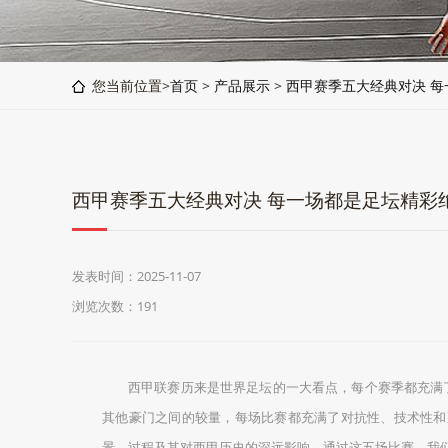
您当前位置>
首页
>
产品展示
>
西甲赛季五大经典对决 
西甲赛季五大经典对决 每一场都是足坛精彩
发表时间：2025-11-07
浏览次数：191
西甲联赛历来是世界足坛的一大看点，每个赛季都充满
其他豪门之间的较量，每场比赛都充满了对抗性、技术性和
景、过程及其对西甲历史的深远影响。通过这五场比赛，我