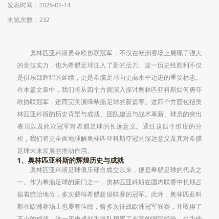
发表时间：2026-01-14
浏览次数：232
奥林匹亚科斯勇夺欧协联冠军，不仅在欧洲赛场上展现了强大
的竞技实力，也为希腊足球注入了新的活力。这一历史性胜利不仅
是俱乐部辉煌的延续，更是希腊足球向更高水平迈进的重要标志。
在本篇文章中，我们将从四个方面深入探讨奥林匹亚科斯如何勇夺
欧协联冠军，进而完美演绎希腊足球的新篇章。这四个方面包括奥
林匹亚科斯的历史背景与成就、团队建设与战术革新、球员的突出
表现以及此次冠军对希腊足球的长远意义。通过这四个维度的分
析，我们将更全面地理解奥林匹亚科斯夺冠的深远意义及其对希腊
足球未来发展的推动作用。
1、奥林匹亚科斯的辉煌历史与成就
奥林匹亚科斯足球俱乐部自成立以来，便是希腊足球的代表之
一。作为希腊足球的豪门之一，奥林匹亚科斯在国内联赛中长期占
据着统治地位，多次获得希腊超级联赛的冠军。此外，奥林匹亚科
斯在欧洲赛场上也屡有佳绩，曾多次征战欧洲冠军联赛，并取得了
不小的成就。这一历史成就为球队积累了丰富的国际经验，也为他