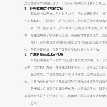
总是能够冷静地组织进攻，不急不躁地寻找最佳的得分机会
3、孙铭徽在防守端的贡献
孙铭徽的防守能力常常被人忽视，但在这场比赛中，他
协防和轮转。在面对四川队的进攻时，孙铭徽总能迅速做出
在一对一的防守中，孙铭徽凭借其出色的防守脚步和强
时，孙铭徽展现了极强的压迫性，不断给对方施加压力，减
此外，孙铭徽在防守端的积极性还体现在他的协防和篮
位，争抢关键篮板，帮助广厦队在攻防转换中占据主动。
4、广厦队整体战术的优势
虽然孙铭徽的个人发挥无疑是比赛胜负的关键，但广厦
流畅，战术执行力强。在孙铭徽的带领下，广厦队充分发挥
在进攻端，广厦队的战术非常灵活多变，既有快速反击
会。全队的整体配合使得孙铭徽能够在进攻端发挥得更加游
防守端，广厦队的整体防守体系也做得非常到位。球队
表现为全队注入了强大的信心，也确保了球队能够有效地限
总结：