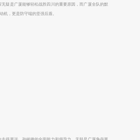
挥无疑是广厦能够轻松战胜四川的重要原因，而广厦全队的默
动机，更是防守端的坚强后盾。
中走得更远。孙铭徽的全面能力和领导力，无疑是广厦争夺更