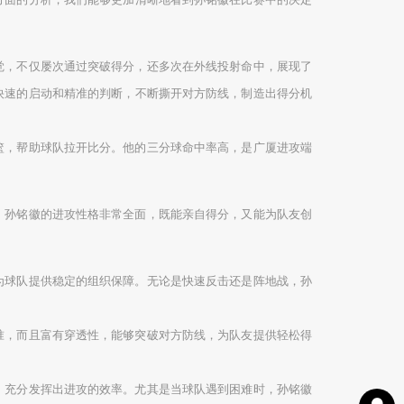
觉，不仅屡次通过突破得分，还多次在外线投射命中，展现了
快速的启动和精准的判断，不断撕开对方防线，制造出得分机
篮，帮助球队拉开比分。他的三分球命中率高，是广厦进攻端
。孙铭徽的进攻性格非常全面，既能亲自得分，又能为队友创
为球队提供稳定的组织保障。无论是快速反击还是阵地战，孙
准，而且富有穿透性，能够突破对方防线，为队友提供轻松得
，充分发挥出进攻的效率。尤其是当球队遇到困难时，孙铭徽