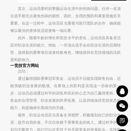
其次，运动员要时刻警惕运动生涯中的伤病问题。任何一名顶
尖选手都无法避免伤病的困扰，因此，合理的预防和康复措施至关
重要。在这一过程中，运动员应当重视与医疗团队的合作，确保能
够以最佳的身体状况迎接每一场比赛。
此外，随着年龄的增长和竞技水平的变化，运动员应具备灵活
应对职业生涯的能力。例如，一些顶尖选手会在职业生涯的后期转
型，选择新的赛事项目或者转换角色，继续保持在竞技领域的活跃
度和影响力。
一竞技官方网站
总结：
通过赢得国际赛事冠军奖金，运动员不仅能实现财务自由，还
能突破职业发展的瓶颈。在赛场上的胜利是实现这一目标的第一
步，运动员必须通过科学的训练和良好的心态为自己赢得奖杯。而
奖金的合理管理、职业发展的跨界拓展、以及持续保持竞技状态的
能力，则是确保长期成功的关键。
最终，职业运动员应当具备全局视野，积极规划自己的职业生
涯，提升自我价值，不仅仅依赖于赛事奖金的收入。通过科学的规
划与不断努力，他们可以在竞技之外开辟更多的发展机会，实现财