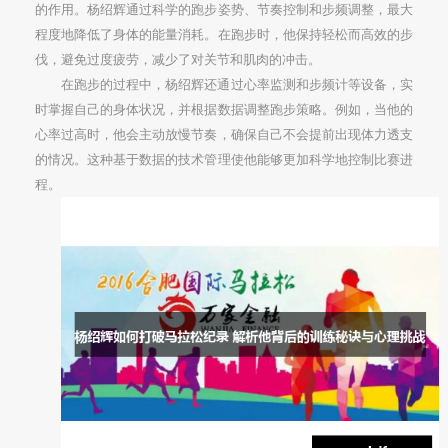
的作用。杨绍辉通过科学的跑步姿势、节奏控制和步频调整，最大
程度地降低了身体的能量消耗。在跑步时，他保持轻松而高效的步
伐，避免过度疲劳，减少了对关节和肌肉的冲击。
在跑步的过程中，杨绍辉还通过心率监测和步频计等设备，实
时掌握自己的身体状况，并根据数据调整跑步策略。例如，当他的
心率过高时，他会主动放慢节奏，确保自己不会提前出现体力透支
的情况。这种基于数据的技术管理使他能够更加科学地控制比赛进
程。