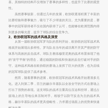
喜。其独特的结构不仅增加了赛事的多样性，也提升了比赛的观赏
性。
虽然赛事较新，但通过几年的发展，欧协联逐渐积累了丰富的
比赛经验和赛事魅力，吸引了不少球迷的关注。尤为重要的是，赛
事中的冠军获得者不仅在国内获得了认可，也能够在欧洲范围内得
到更多的曝光度，提升了球队的综合竞争力。
2、欧协联冠军的战术风格及演变
从第一届欧协联冠军罗马队的胜利开始，欧协联的冠军战术风
格就开始展现出多样性。罗马队在当年的成功离不开其严密的防守
体系与高效的反击战术。球队主教练穆里尼奥的战术布置体现了他
的“攻守平衡”的理念，通过稳固的防线和快速的反击打破对手的防
守。这种战术风格在欧协联的赛场上发挥了巨大的优势，也为后续
的冠军球队提供了战术参考。
然而，随着赛事的进展，欧协联冠军的战术风格开始逐渐多元
化。进入到第二季，芬兰的赫尔辛基队以全攻全守的方式在赛场上
打出了强势的表现。这支球队的战术注重高位压迫和控球，通过占
据场上的主导地位来压制对手。相较于以防守反击为主的战术风
格，赫尔辛基队的战术更具侵略性，力求通过场面上的优势来快速
解决比赛。