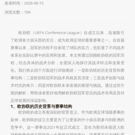
发表时间：2026-06-15
浏览次数：104
欧协联（UEFA Conference League）自成立以来，迅速吸引
了欧洲各大俱乐部的关注，成为欧洲足球的重要赛事之一。自首届
赛事以来，冠军的历程不仅体现了球队的实力，也彰显了不同战术
体系在实际比赛中的应用和发展。本文将通过回顾欧协联的冠军历
程，结合具体的战术分析，全面深入地探讨其战术特点和发展变
化。我们将从四个方面进行详细阐述：一是欧协联的历史背景和赛
事结构；二是欧协联冠军的战术风格及其演变；三是战术创新与战
术对抗的角力；四是对欧协联未来发展的展望与挑战。通过这些方
面的解析，帮助读者更好地理解欧协联冠军背后的战术布局及其对
足球发展的深远影响。
1、欧协联的历史背景与赛事结构
欧协联的成立有着深刻的背景意义。作为欧洲足球顶级赛事的
延伸，欧协联的设立主要是为了让更多的中小俱乐部参与到欧洲的
竞争中。这一赛事自2021年起正式成立，旨在为那些未能进入欧
冠和欧联的俱乐部提供一个展现自我的平台。该赛事不仅为球队带